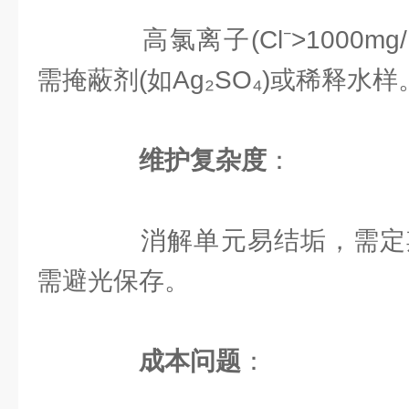
高氯离子(Cl⁻>1000m
需掩蔽剂(如Ag₂SO₄)或稀释水样
维护复杂度
：
消解单元易结垢，需定期清
需避光保存。
成本问题
：