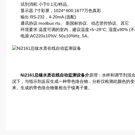
试剂消耗:小于0.1元/样品。
显示器:7寸彩屏，1024* 600,1677万色真彩
输出:RS-232，4-20mA (选配)
通讯协议:modbus rtu、 新国标协议、动态管控协议、其它
环境要求:温度可调的室内，建议温度+5~28°C; 湿度≤90% (不
电源:AC220±10%V, 50±10%Hz, 5A。
Ni2161总镍水质在线自动监测设备
介
原理：水样和调节剂混
况下，与指示剂反应生成一种带色络合物，分析仪检测此颜色的变
来。生成的带色络合物量相当于镍离子量。